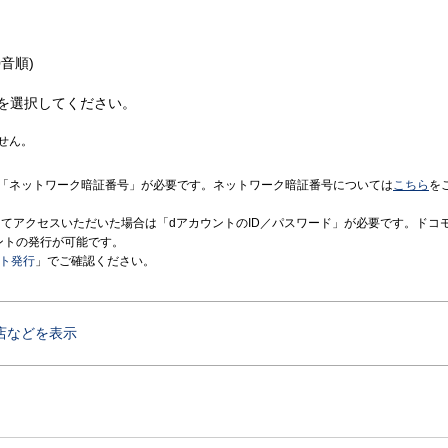
音順)
を選択してください。
せん。
「ネットワーク暗証番号」が必要です。ネットワーク暗証番号については
こちら
を
境にてアクセスいただいた場合は「dアカウントのID／パスワード」が必要です。ドコ
ントの発行が可能です。
ント発行
」でご確認ください。
店などを表示