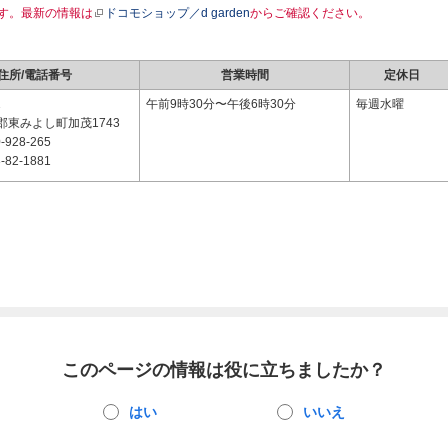
す。最新の情報は
ドコモショップ／d garden
からご確認ください。
住所/電話番号
営業時間
定休日
1
午前9時30分〜午後6時30分
毎週水曜
郡東みよし町加茂1743
-928-265
-82-1881
このページの情報は役に立ちましたか？
はい
いいえ