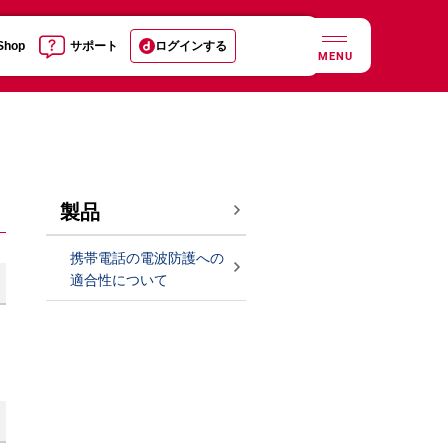
 Shop
サポート
ログインする
MENU
製品
携帯電話の電波防護への
適合性について