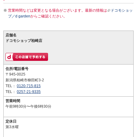
営業時間などは変更となる場合がございます。最新の情報は
ドコモショッ
プ／d garden
からご確認ください。
店舗名
ドコモショップ柏崎店
住所/電話番号
〒945-0025
新潟県柏崎市柳田町3-2
TEL：
0120-715-815
TEL：
0257-21-9335
営業時間
午前9時30分〜午後6時30分
定休日
第3水曜