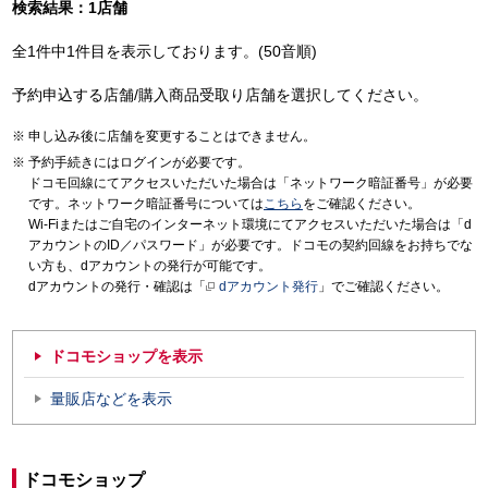
検索結果：1店舗
全1件中1件目を表示しております。(50音順)
予約申込する店舗/購入商品受取り店舗を選択してください。
申し込み後に店舗を変更することはできません。
予約手続きにはログインが必要です。
ドコモ回線にてアクセスいただいた場合は「ネットワーク暗証番号」が必要
です。ネットワーク暗証番号については
こちら
をご確認ください。
Wi-Fiまたはご自宅のインターネット環境にてアクセスいただいた場合は「d
アカウントのID／パスワード」が必要です。ドコモの契約回線をお持ちでな
い方も、dアカウントの発行が可能です。
dアカウントの発行・確認は「
dアカウント発行
」でご確認ください。
ドコモショップを表示
量販店などを表示
ドコモショップ