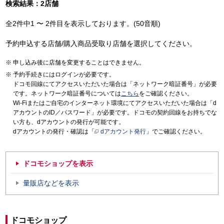
検索結果：2店舗
全2件中1 〜 2件目を表示しております。(50音順)
予約申込する店舗/購入商品受取り店舗を選択してください。
申し込み後に店舗を変更することはできません。
予約手続きにはログインが必要です。
ドコモ回線にてアクセスいただいた場合は「ネットワーク暗証番号」が必要
です。ネットワーク暗証番号については
こちら
をご確認ください。
Wi-Fiまたはご自宅のインターネット環境にてアクセスいただいた場合は「d
アカウントのID／パスワード」が必要です。ドコモの契約回線をお持ちでな
い方も、dアカウントの発行が可能です。
dアカウントの発行・確認は「
dアカウント発行
」でご確認ください。
ドコモショップを表示
量販店などを表示
ドコモショップ