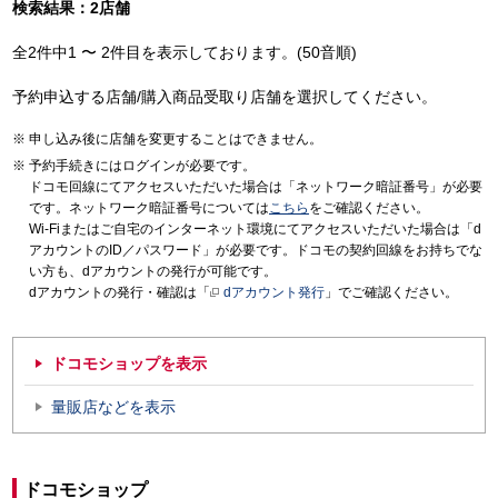
検索結果：2店舗
全2件中1 〜 2件目を表示しております。(50音順)
予約申込する店舗/購入商品受取り店舗を選択してください。
申し込み後に店舗を変更することはできません。
予約手続きにはログインが必要です。
ドコモ回線にてアクセスいただいた場合は「ネットワーク暗証番号」が必要
です。ネットワーク暗証番号については
こちら
をご確認ください。
Wi-Fiまたはご自宅のインターネット環境にてアクセスいただいた場合は「d
アカウントのID／パスワード」が必要です。ドコモの契約回線をお持ちでな
い方も、dアカウントの発行が可能です。
dアカウントの発行・確認は「
dアカウント発行
」でご確認ください。
ドコモショップを表示
量販店などを表示
ドコモショップ