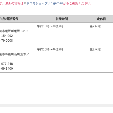
す。最新の情報は
ドコモショップ／d garden
からご確認ください。
住所/電話番号
営業時間
定休日
1
午前10時〜午後7時
第2水曜
市網野町網野135-2
-154-992
-79-0008
5
午前10時〜午後7時
第2木曜
後市峰山町新町荒木ノ
-077-248
-69-3400