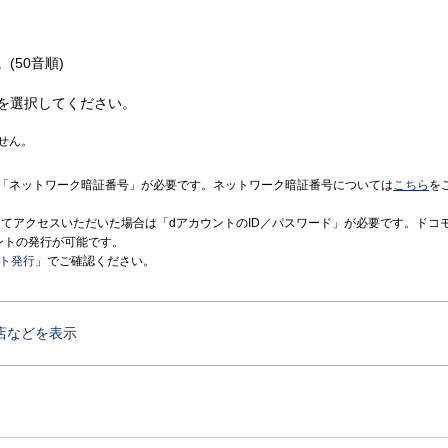
(50音順)
を選択してください。
せん。
「ネットワーク暗証番号」が必要です。ネットワーク暗証番号については
こちら
を
境にてアクセスいただいた場合は「dアカウントのID／パスワード」が必要です。ドコ
ントの発行が可能です。
ント発行
」でご確認ください。
店などを表示