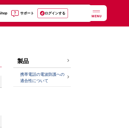
 Shop
サポート
ログインする
MENU
製品
携帯電話の電波防護への
適合性について