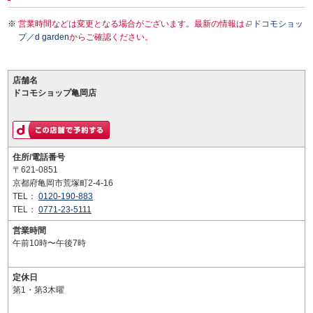
営業時間などは変更となる場合がございます。最新の情報は
ドコモショッ
プ／d garden
からご確認ください。
店舗名
ドコモショップ亀岡店
住所/電話番号
〒621-0851
京都府亀岡市荒塚町2-4-16
TEL：
0120-190-883
TEL：
0771-23-5111
営業時間
午前10時〜午後7時
定休日
第1・第3木曜