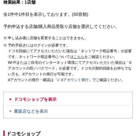
検索結果：1店舗
全1件中1件目を表示しております。(50音順)
予約申込する店舗/購入商品受取り店舗を選択してください。
申し込み後に店舗を変更することはできません。
予約手続きにはログインが必要です。
ドコモ回線にてアクセスいただいた場合は「ネットワーク暗証番号」が必要
です。ネットワーク暗証番号については
こちら
をご確認ください。
Wi-Fiまたはご自宅のインターネット環境にてアクセスいただいた場合は「d
アカウントのID／パスワード」が必要です。ドコモの契約回線をお持ちでな
い方も、dアカウントの発行が可能です。
dアカウントの発行・確認は「
dアカウント発行
」でご確認ください。
ドコモショップを表示
量販店などを表示
ドコモショップ