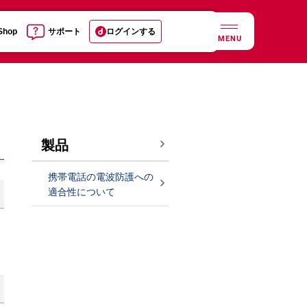
 Shop
サポート
ログインする
MENU
製品
携帯電話の電波防護への
適合性について