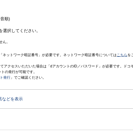
音順)
を選択してください。
せん。
「ネットワーク暗証番号」が必要です。ネットワーク暗証番号については
こちら
を
境にてアクセスいただいた場合は「dアカウントのID／パスワード」が必要です。ドコ
ントの発行が可能です。
ント発行
」でご確認ください。
店などを表示