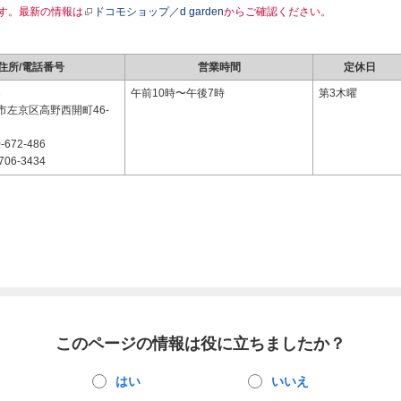
す。最新の情報は
ドコモショップ／d garden
からご確認ください。
住所/電話番号
営業時間
定休日
3
午前10時〜午後7時
第3木曜
市左京区高野西開町46-
-672-486
706-3434
このページの情報は役に立ちましたか？
はい
いいえ