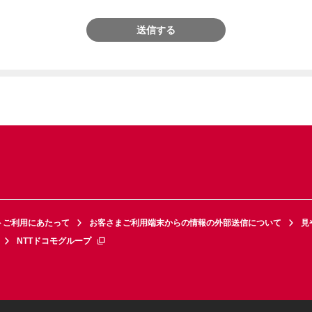
送信する
トご利用にあたって
お客さまご利用端末からの情報の外部送信について
見
NTTドコモグループ