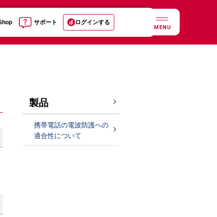
 Shop
サポート
ログインする
MENU
製品
携帯電話の電波防護への
適合性について