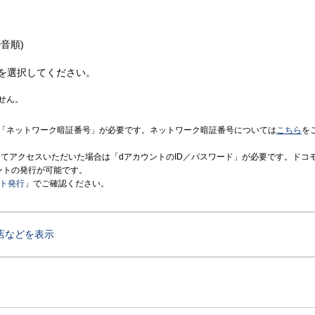
音順)
を選択してください。
せん。
「ネットワーク暗証番号」が必要です。ネットワーク暗証番号については
こちら
を
境にてアクセスいただいた場合は「dアカウントのID／パスワード」が必要です。ドコ
ントの発行が可能です。
ント発行
」でご確認ください。
店などを表示