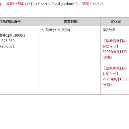
す。最新の情報は
ドコモショップ／d garden
からご確認ください。
住所/電話番号
営業時間
定休日
6
午前9時〜午後6時
第2火曜
井口新田868-1
-347-360
【臨時営業日の
793-3371
お知らせ】
2026年8月11日
(火曜)
【臨時休業日の
お知らせ】
2026年8月18日
(火曜)