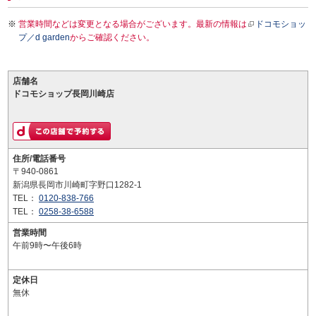
営業時間などは変更となる場合がございます。最新の情報は
ドコモショッ
プ／d garden
からご確認ください。
店舗名
ドコモショップ長岡川崎店
住所/電話番号
〒940-0861
新潟県長岡市川崎町字野口1282-1
TEL：
0120-838-766
TEL：
0258-38-6588
営業時間
午前9時〜午後6時
定休日
無休