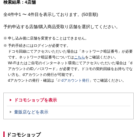
検索結果：4店舗
全4件中1 〜 4件目を表示しております。(50音順)
予約申込する店舗/購入商品受取り店舗を選択してください。
申し込み後に店舗を変更することはできません。
予約手続きにはログインが必要です。
ドコモ回線にてアクセスいただいた場合は「ネットワーク暗証番号」が必要
です。ネットワーク暗証番号については
こちら
をご確認ください。
Wi-Fiまたはご自宅のインターネット環境にてアクセスいただいた場合は「d
アカウントのID／パスワード」が必要です。ドコモの契約回線をお持ちでな
い方も、dアカウントの発行が可能です。
dアカウントの発行・確認は「
dアカウント発行
」でご確認ください。
ドコモショップを表示
量販店などを表示
ドコモショップ