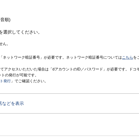
音順)
を選択してください。
せん。
「ネットワーク暗証番号」が必要です。ネットワーク暗証番号については
こちら
を
境にてアクセスいただいた場合は「dアカウントのID／パスワード」が必要です。ドコ
ントの発行が可能です。
ント発行
」でご確認ください。
店などを表示