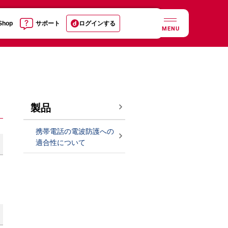
 Shop
サポート
ログインする
MENU
製品
携帯電話の電波防護への
適合性について