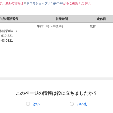
す。最新の情報は
ドコモショップ／d garden
からご確認ください。
住所/電話番号
営業時間
定休日
2
午前10時〜午後7時
無休
新栄町4-17
-610-321
-43-0321
このページの情報は役に立ちましたか？
はい
いいえ