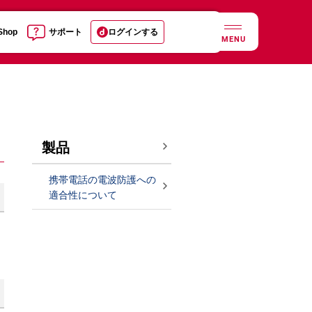
 Shop
サポート
ログインする
MENU
製品
携帯電話の電波防護への
適合性について