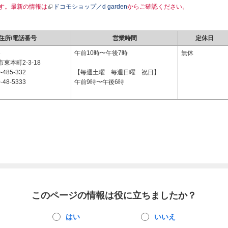
す。最新の情報は
ドコモショップ／d garden
からご確認ください。
住所/電話番号
営業時間
定休日
3
午前10時〜午後7時
無休
東本町2-3-18
-485-332
【毎週土曜 毎週日曜 祝日】
-48-5333
午前9時〜午後6時
このページの情報は役に立ちましたか？
はい
いいえ