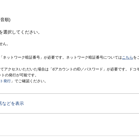
音順)
を選択してください。
せん。
「ネットワーク暗証番号」が必要です。ネットワーク暗証番号については
こちら
を
境にてアクセスいただいた場合は「dアカウントのID／パスワード」が必要です。ドコ
ントの発行が可能です。
ント発行
」でご確認ください。
店などを表示