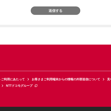
送信する
トご利用にあたって
お客さまご利用端末からの情報の外部送信について
見
NTTドコモグループ