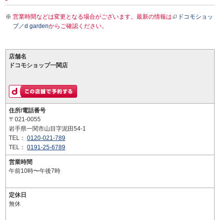
営業時間などは変更となる場合がございます。最新の情報は
ドコモショッ
プ／d garden
からご確認ください。
店舗名
ドコモショップ一関店
住所/電話番号
〒021-0055
岩手県一関市山目字泥田54-1
TEL：
0120-021-789
TEL：
0191-25-6789
営業時間
午前10時〜午後7時
定休日
無休