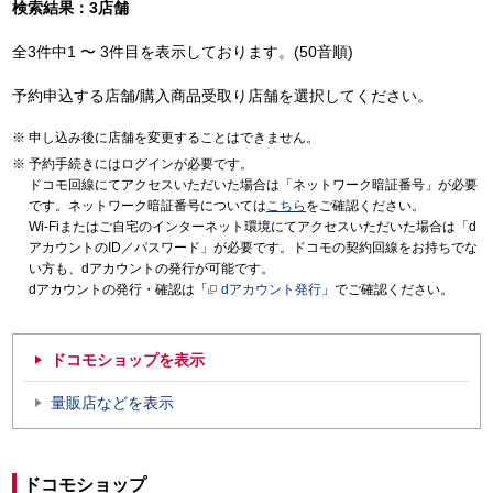
検索結果：3店舗
全3件中1 〜 3件目を表示しております。(50音順)
予約申込する店舗/購入商品受取り店舗を選択してください。
申し込み後に店舗を変更することはできません。
予約手続きにはログインが必要です。
ドコモ回線にてアクセスいただいた場合は「ネットワーク暗証番号」が必要
です。ネットワーク暗証番号については
こちら
をご確認ください。
Wi-Fiまたはご自宅のインターネット環境にてアクセスいただいた場合は「d
アカウントのID／パスワード」が必要です。ドコモの契約回線をお持ちでな
い方も、dアカウントの発行が可能です。
dアカウントの発行・確認は「
dアカウント発行
」でご確認ください。
ドコモショップを表示
量販店などを表示
ドコモショップ