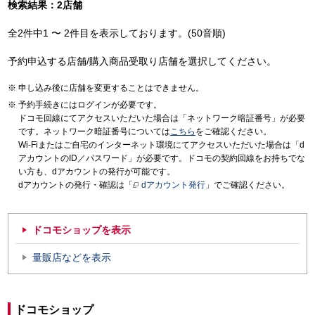
検索結果：2店舗
全2件中1 〜 2件目を表示しております。(50音順)
予約申込する店舗/購入商品受取り店舗を選択してください。
申し込み後に店舗を変更することはできません。
予約手続きにはログインが必要です。
ドコモ回線にてアクセスいただいた場合は「ネットワーク暗証番号」が必要
です。ネットワーク暗証番号については
こちら
をご確認ください。
Wi-Fiまたはご自宅のインターネット環境にてアクセスいただいた場合は「d
アカウントのID／パスワード」が必要です。ドコモの契約回線をお持ちでな
い方も、dアカウントの発行が可能です。
dアカウントの発行・確認は「
dアカウント発行
」でご確認ください。
ドコモショップを表示
量販店などを表示
ドコモショップ