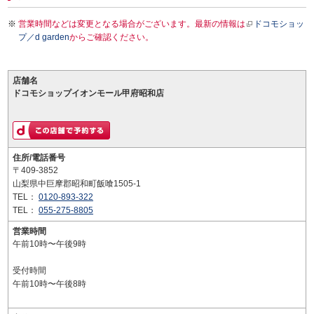
営業時間などは変更となる場合がございます。最新の情報は
ドコモショッ
プ／d garden
からご確認ください。
店舗名
ドコモショップイオンモール甲府昭和店
住所/電話番号
〒409-3852
山梨県中巨摩郡昭和町飯喰1505-1
TEL：
0120-893-322
TEL：
055-275-8805
営業時間
午前10時〜午後9時
受付時間
午前10時〜午後8時