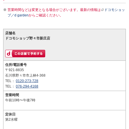
営業時間などは変更となる場合がございます。最新の情報は
ドコモショッ
プ／d garden
からご確認ください。
店舗名
ドコモショップ野々市新庄店
住所/電話番号
〒921-8835
石川県野々市市上林4-368
TEL：
0120-273-728
TEL：
076-294-4168
営業時間
午前10時〜午後7時
定休日
第2水曜