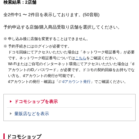
検索結果：2店舗
全2件中1 〜 2件目を表示しております。(50音順)
予約申込する店舗/購入商品受取り店舗を選択してください。
申し込み後に店舗を変更することはできません。
予約手続きにはログインが必要です。
ドコモ回線にてアクセスいただいた場合は「ネットワーク暗証番号」が必要
です。ネットワーク暗証番号については
こちら
をご確認ください。
Wi-Fiまたはご自宅のインターネット環境にてアクセスいただいた場合は「d
アカウントのID／パスワード」が必要です。ドコモの契約回線をお持ちでな
い方も、dアカウントの発行が可能です。
dアカウントの発行・確認は「
dアカウント発行
」でご確認ください。
ドコモショップを表示
量販店などを表示
ドコモショップ