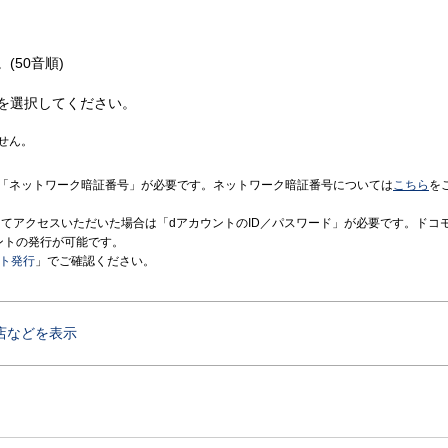
(50音順)
を選択してください。
せん。
「ネットワーク暗証番号」が必要です。ネットワーク暗証番号については
こちら
を
境にてアクセスいただいた場合は「dアカウントのID／パスワード」が必要です。ドコ
ントの発行が可能です。
ント発行
」でご確認ください。
店などを表示