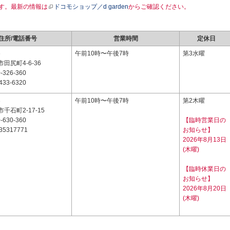
す。最新の情報は
ドコモショップ／d garden
からご確認ください。
住所/電話番号
営業時間
定休日
6
午前10時〜午後7時
第3水曜
田尻町4-6-36
-326-360
433-6320
3
午前10時〜午後7時
第2木曜
千石町2-17-15
-630-360
【臨時営業日の
35317771
お知らせ】
2026年8月13日
(木曜)
【臨時休業日の
お知らせ】
2026年8月20日
(木曜)