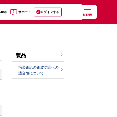
 Shop
サポート
ログインする
MENU
製品
携帯電話の電波防護への
適合性について