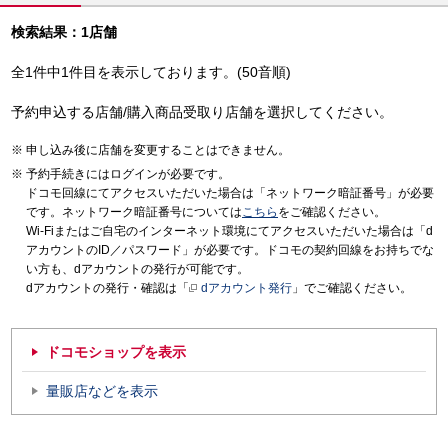
検索結果：1店舗
全1件中1件目を表示しております。(50音順)
予約申込する店舗/購入商品受取り店舗を選択してください。
申し込み後に店舗を変更することはできません。
予約手続きにはログインが必要です。
ドコモ回線にてアクセスいただいた場合は「ネットワーク暗証番号」が必要
です。ネットワーク暗証番号については
こちら
をご確認ください。
Wi-Fiまたはご自宅のインターネット環境にてアクセスいただいた場合は「d
アカウントのID／パスワード」が必要です。ドコモの契約回線をお持ちでな
い方も、dアカウントの発行が可能です。
dアカウントの発行・確認は「
dアカウント発行
」でご確認ください。
ドコモショップを表示
量販店などを表示