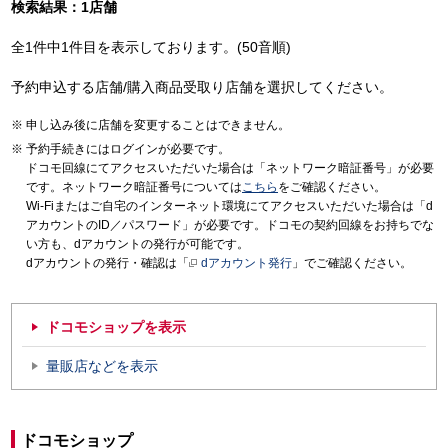
検索結果：1店舗
全1件中1件目を表示しております。(50音順)
予約申込する店舗/購入商品受取り店舗を選択してください。
申し込み後に店舗を変更することはできません。
予約手続きにはログインが必要です。
ドコモ回線にてアクセスいただいた場合は「ネットワーク暗証番号」が必要
です。ネットワーク暗証番号については
こちら
をご確認ください。
Wi-Fiまたはご自宅のインターネット環境にてアクセスいただいた場合は「d
アカウントのID／パスワード」が必要です。ドコモの契約回線をお持ちでな
い方も、dアカウントの発行が可能です。
dアカウントの発行・確認は「
dアカウント発行
」でご確認ください。
ドコモショップを表示
量販店などを表示
ドコモショップ