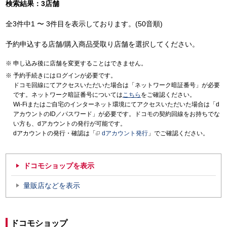
検索結果：3店舗
全3件中1 〜 3件目を表示しております。(50音順)
予約申込する店舗/購入商品受取り店舗を選択してください。
申し込み後に店舗を変更することはできません。
予約手続きにはログインが必要です。
ドコモ回線にてアクセスいただいた場合は「ネットワーク暗証番号」が必要
です。ネットワーク暗証番号については
こちら
をご確認ください。
Wi-Fiまたはご自宅のインターネット環境にてアクセスいただいた場合は「d
アカウントのID／パスワード」が必要です。ドコモの契約回線をお持ちでな
い方も、dアカウントの発行が可能です。
dアカウントの発行・確認は「
dアカウント発行
」でご確認ください。
ドコモショップを表示
量販店などを表示
ドコモショップ