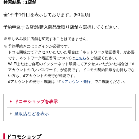
検索結果：1店舗
全1件中1件目を表示しております。(50音順)
予約申込する店舗/購入商品受取り店舗を選択してください。
申し込み後に店舗を変更することはできません。
予約手続きにはログインが必要です。
ドコモ回線にてアクセスいただいた場合は「ネットワーク暗証番号」が必要
です。ネットワーク暗証番号については
こちら
をご確認ください。
Wi-Fiまたはご自宅のインターネット環境にてアクセスいただいた場合は「d
アカウントのID／パスワード」が必要です。ドコモの契約回線をお持ちでな
い方も、dアカウントの発行が可能です。
dアカウントの発行・確認は「
dアカウント発行
」でご確認ください。
ドコモショップを表示
量販店などを表示
ドコモショップ