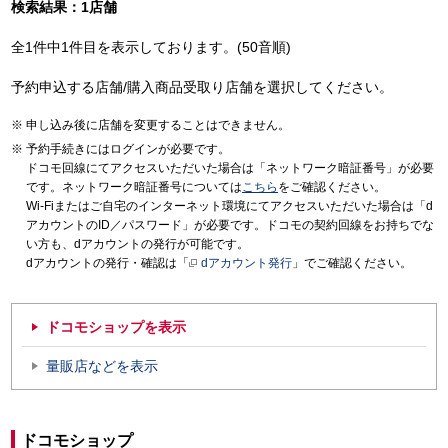
検索結果：1店舗
全1件中1件目を表示しております。(50音順)
予約申込する店舗/購入商品受取り店舗を選択してください。
申し込み後に店舗を変更することはできません。
予約手続きにはログインが必要です。
ドコモ回線にてアクセスいただいた場合は「ネットワーク暗証番号」が必要
です。ネットワーク暗証番号については
こちら
をご確認ください。
Wi-Fiまたはご自宅のインターネット環境にてアクセスいただいた場合は「d
アカウントのID／パスワード」が必要です。ドコモの契約回線をお持ちでな
い方も、dアカウントの発行が可能です。
dアカウントの発行・確認は「
dアカウント発行
」でご確認ください。
ドコモショップを表示
量販店などを表示
ドコモショップ