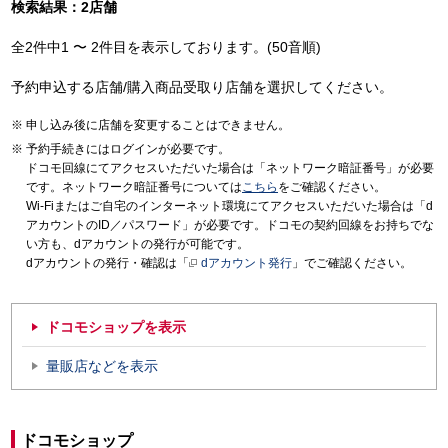
検索結果：2店舗
全2件中1 〜 2件目を表示しております。(50音順)
予約申込する店舗/購入商品受取り店舗を選択してください。
申し込み後に店舗を変更することはできません。
予約手続きにはログインが必要です。
ドコモ回線にてアクセスいただいた場合は「ネットワーク暗証番号」が必要
です。ネットワーク暗証番号については
こちら
をご確認ください。
Wi-Fiまたはご自宅のインターネット環境にてアクセスいただいた場合は「d
アカウントのID／パスワード」が必要です。ドコモの契約回線をお持ちでな
い方も、dアカウントの発行が可能です。
dアカウントの発行・確認は「
dアカウント発行
」でご確認ください。
ドコモショップを表示
量販店などを表示
ドコモショップ