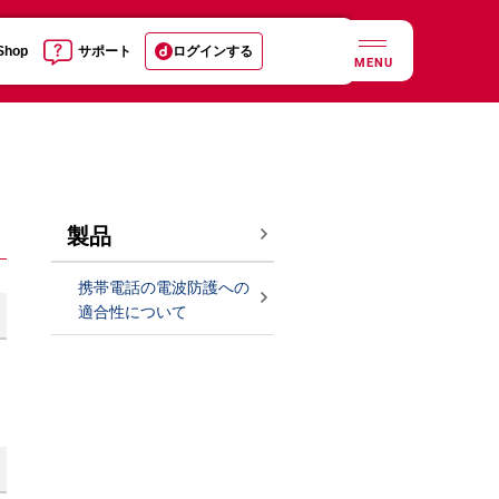
 Shop
サポート
ログインする
MENU
製品
携帯電話の電波防護への
適合性について