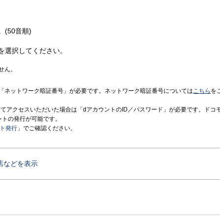
(50音順)
を選択してください。
せん。
「ネットワーク暗証番号」が必要です。ネットワーク暗証番号については
こちら
を
境にてアクセスいただいた場合は「dアカウントのID／パスワード」が必要です。ドコ
ントの発行が可能です。
ント発行
」でご確認ください。
店などを表示