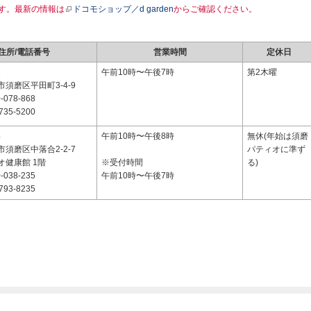
す。最新の情報は
ドコモショップ／d garden
からご確認ください。
住所/電話番号
営業時間
定休日
1
午前10時〜午後7時
第2木曜
須磨区平田町3-4-9
-078-868
735-5200
4
午前10時〜午後8時
無休(年始は須磨
須磨区中落合2-2-7
パティオに準ず
オ健康館 1階
※受付時間
る)
-038-235
午前10時〜午後7時
793-8235