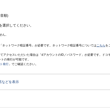
音順)
を選択してください。
せん。
「ネットワーク暗証番号」が必要です。ネットワーク暗証番号については
こちら
を
境にてアクセスいただいた場合は「dアカウントのID／パスワード」が必要です。ドコ
ントの発行が可能です。
ント発行
」でご確認ください。
店などを表示