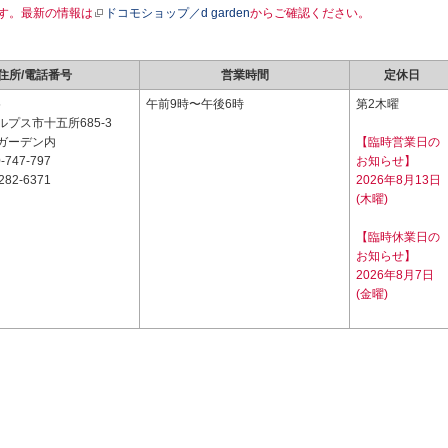
す。最新の情報は
ドコモショップ／d garden
からご確認ください。
住所/電話番号
営業時間
定休日
5
午前9時〜午後6時
第2木曜
プス市十五所685-3
ガーデン内
【臨時営業日の
-747-797
お知らせ】
282-6371
2026年8月13日
(木曜)
【臨時休業日の
お知らせ】
2026年8月7日
(金曜)