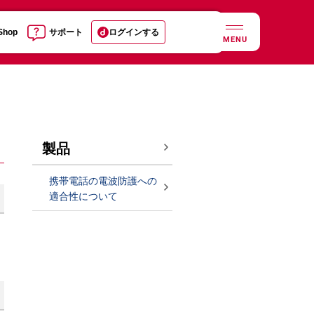
 Shop
サポート
ログインする
MENU
製品
携帯電話の電波防護への
適合性について