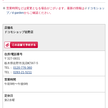
営業時間などは変更となる場合がございます。最新の情報は
ドコモショッ
プ／d garden
からご確認ください。
店舗名
ドコモショップ佐野店
住所/電話番号
〒327-0831
栃木県佐野市浅沼町567-5
TEL：
0120-776-360
TEL：
0283-21-5211
営業時間
午前9時〜午後6時
定休日
第2水曜