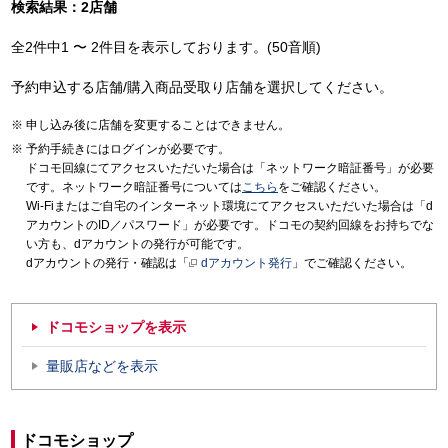
検索結果：2店舗
全2件中1 〜 2件目を表示しております。(50音順)
予約申込する店舗/購入商品受取り店舗を選択してください。
申し込み後に店舗を変更することはできません。
予約手続きにはログインが必要です。
ドコモ回線にてアクセスいただいた場合は「ネットワーク暗証番号」が必要
です。ネットワーク暗証番号については
こちら
をご確認ください。
Wi-Fiまたはご自宅のインターネット環境にてアクセスいただいた場合は「d
アカウントのID／パスワード」が必要です。ドコモの契約回線をお持ちでな
い方も、dアカウントの発行が可能です。
dアカウントの発行・確認は「
dアカウント発行
」でご確認ください。
ドコモショップを表示
量販店などを表示
ドコモショップ