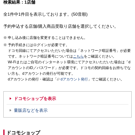
検索結果：1店舗
全1件中1件目を表示しております。(50音順)
予約申込する店舗/購入商品受取り店舗を選択してください。
申し込み後に店舗を変更することはできません。
予約手続きにはログインが必要です。
ドコモ回線にてアクセスいただいた場合は「ネットワーク暗証番号」が必要
です。ネットワーク暗証番号については
こちら
をご確認ください。
Wi-Fiまたはご自宅のインターネット環境にてアクセスいただいた場合は「d
アカウントのID／パスワード」が必要です。ドコモの契約回線をお持ちでな
い方も、dアカウントの発行が可能です。
dアカウントの発行・確認は「
dアカウント発行
」でご確認ください。
ドコモショップを表示
量販店などを表示
ドコモショップ