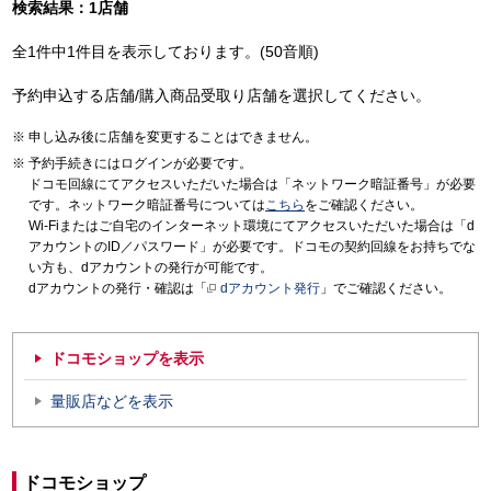
検索結果：1店舗
全1件中1件目を表示しております。(50音順)
予約申込する店舗/購入商品受取り店舗を選択してください。
申し込み後に店舗を変更することはできません。
予約手続きにはログインが必要です。
ドコモ回線にてアクセスいただいた場合は「ネットワーク暗証番号」が必要
です。ネットワーク暗証番号については
こちら
をご確認ください。
Wi-Fiまたはご自宅のインターネット環境にてアクセスいただいた場合は「d
アカウントのID／パスワード」が必要です。ドコモの契約回線をお持ちでな
い方も、dアカウントの発行が可能です。
dアカウントの発行・確認は「
dアカウント発行
」でご確認ください。
ドコモショップを表示
量販店などを表示
ドコモショップ