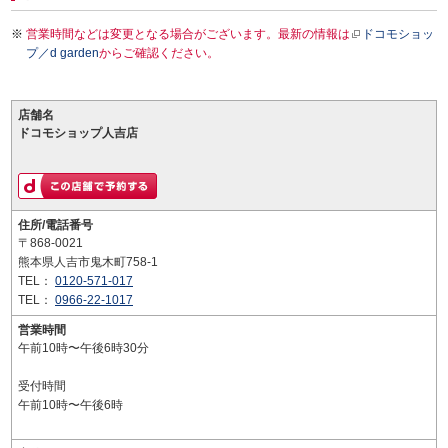
営業時間などは変更となる場合がございます。最新の情報は
ドコモショッ
プ／d garden
からご確認ください。
店舗名
ドコモショップ人吉店
住所/電話番号
〒868-0021
熊本県人吉市鬼木町758-1
TEL：
0120-571-017
TEL：
0966-22-1017
営業時間
午前10時〜午後6時30分
受付時間
午前10時〜午後6時