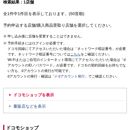
検索結果：1店舗
全1件中1件目を表示しております。(50音順)
予約申込する店舗/購入商品受取り店舗を選択してください。
申し込み後に店舗を変更することはできません。
予約手続きにはログインが必要です。
ドコモ回線にてアクセスいただいた場合は「ネットワーク暗証番号」が必要
です。ネットワーク暗証番号については
こちら
をご確認ください。
Wi-Fiまたはご自宅のインターネット環境にてアクセスいただいた場合は「d
アカウントのID／パスワード」が必要です。ドコモの契約回線をお持ちでな
い方も、dアカウントの発行が可能です。
dアカウントの発行・確認は「
dアカウント発行
」でご確認ください。
ドコモショップを表示
量販店などを表示
ドコモショップ