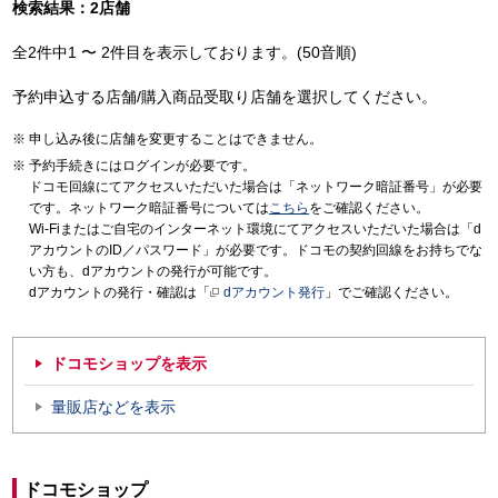
検索結果：2店舗
全2件中1 〜 2件目を表示しております。(50音順)
予約申込する店舗/購入商品受取り店舗を選択してください。
申し込み後に店舗を変更することはできません。
予約手続きにはログインが必要です。
ドコモ回線にてアクセスいただいた場合は「ネットワーク暗証番号」が必要
です。ネットワーク暗証番号については
こちら
をご確認ください。
Wi-Fiまたはご自宅のインターネット環境にてアクセスいただいた場合は「d
アカウントのID／パスワード」が必要です。ドコモの契約回線をお持ちでな
い方も、dアカウントの発行が可能です。
dアカウントの発行・確認は「
dアカウント発行
」でご確認ください。
ドコモショップを表示
量販店などを表示
ドコモショップ