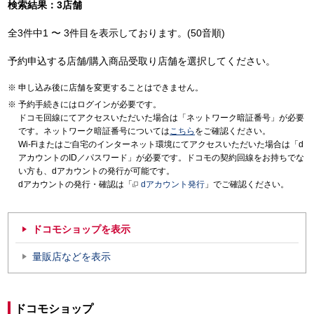
検索結果：3店舗
全3件中1 〜 3件目を表示しております。(50音順)
予約申込する店舗/購入商品受取り店舗を選択してください。
申し込み後に店舗を変更することはできません。
予約手続きにはログインが必要です。
ドコモ回線にてアクセスいただいた場合は「ネットワーク暗証番号」が必要
です。ネットワーク暗証番号については
こちら
をご確認ください。
Wi-Fiまたはご自宅のインターネット環境にてアクセスいただいた場合は「d
アカウントのID／パスワード」が必要です。ドコモの契約回線をお持ちでな
い方も、dアカウントの発行が可能です。
dアカウントの発行・確認は「
dアカウント発行
」でご確認ください。
ドコモショップを表示
量販店などを表示
ドコモショップ