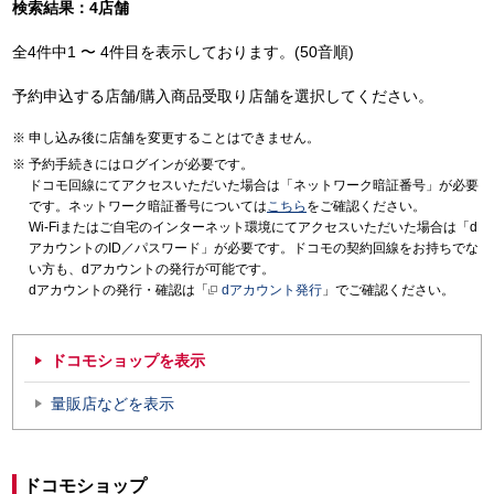
検索結果：4店舗
全4件中1 〜 4件目を表示しております。(50音順)
予約申込する店舗/購入商品受取り店舗を選択してください。
申し込み後に店舗を変更することはできません。
予約手続きにはログインが必要です。
ドコモ回線にてアクセスいただいた場合は「ネットワーク暗証番号」が必要
です。ネットワーク暗証番号については
こちら
をご確認ください。
Wi-Fiまたはご自宅のインターネット環境にてアクセスいただいた場合は「d
アカウントのID／パスワード」が必要です。ドコモの契約回線をお持ちでな
い方も、dアカウントの発行が可能です。
dアカウントの発行・確認は「
dアカウント発行
」でご確認ください。
ドコモショップを表示
量販店などを表示
ドコモショップ