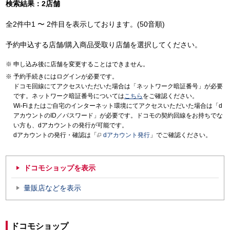
検索結果：2店舗
全2件中1 〜 2件目を表示しております。(50音順)
予約申込する店舗/購入商品受取り店舗を選択してください。
申し込み後に店舗を変更することはできません。
予約手続きにはログインが必要です。
ドコモ回線にてアクセスいただいた場合は「ネットワーク暗証番号」が必要
です。ネットワーク暗証番号については
こちら
をご確認ください。
Wi-Fiまたはご自宅のインターネット環境にてアクセスいただいた場合は「d
アカウントのID／パスワード」が必要です。ドコモの契約回線をお持ちでな
い方も、dアカウントの発行が可能です。
dアカウントの発行・確認は「
dアカウント発行
」でご確認ください。
ドコモショップを表示
量販店などを表示
ドコモショップ