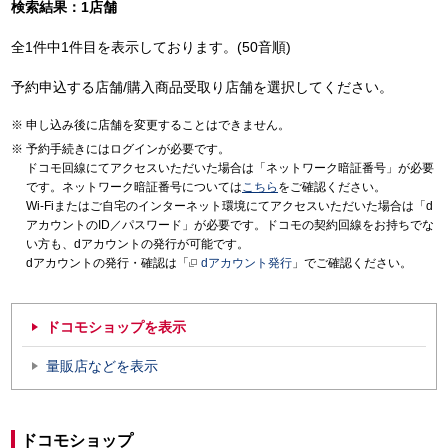
検索結果：1店舗
全1件中1件目を表示しております。(50音順)
予約申込する店舗/購入商品受取り店舗を選択してください。
申し込み後に店舗を変更することはできません。
予約手続きにはログインが必要です。
ドコモ回線にてアクセスいただいた場合は「ネットワーク暗証番号」が必要
です。ネットワーク暗証番号については
こちら
をご確認ください。
Wi-Fiまたはご自宅のインターネット環境にてアクセスいただいた場合は「d
アカウントのID／パスワード」が必要です。ドコモの契約回線をお持ちでな
い方も、dアカウントの発行が可能です。
dアカウントの発行・確認は「
dアカウント発行
」でご確認ください。
ドコモショップを表示
量販店などを表示
ドコモショップ