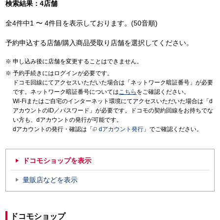
検索結果：4店舗
全4件中1 〜 4件目を表示しております。(50音順)
予約申込する店舗/購入商品受取り店舗を選択してください。
申し込み後に店舗を変更することはできません。
予約手続きにはログインが必要です。
ドコモ回線にてアクセスいただいた場合は「ネットワーク暗証番号」が必要
です。ネットワーク暗証番号については
こちら
をご確認ください。
Wi-Fiまたはご自宅のインターネット環境にてアクセスいただいた場合は「d
アカウントのID／パスワード」が必要です。ドコモの契約回線をお持ちでな
い方も、dアカウントの発行が可能です。
dアカウントの発行・確認は「
dアカウント発行
」でご確認ください。
ドコモショップを表示
量販店などを表示
ドコモショップ