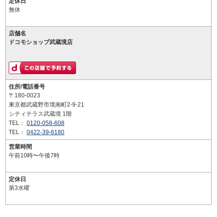
定休日
無休
店舗名
ドコモショップ武蔵境店
住所/電話番号
〒180-0023
東京都武蔵野市境南町2-9-21
シティテラス武蔵境 1階
TEL：
0120-058-608
TEL：
0422-39-6180
営業時間
午前10時〜午後7時
定休日
第3水曜