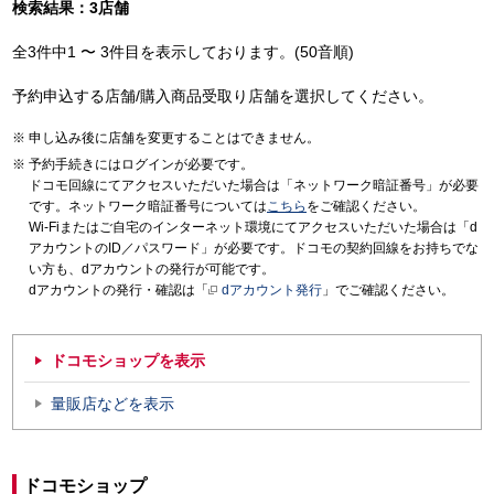
検索結果：3店舗
全3件中1 〜 3件目を表示しております。(50音順)
予約申込する店舗/購入商品受取り店舗を選択してください。
申し込み後に店舗を変更することはできません。
予約手続きにはログインが必要です。
ドコモ回線にてアクセスいただいた場合は「ネットワーク暗証番号」が必要
です。ネットワーク暗証番号については
こちら
をご確認ください。
Wi-Fiまたはご自宅のインターネット環境にてアクセスいただいた場合は「d
アカウントのID／パスワード」が必要です。ドコモの契約回線をお持ちでな
い方も、dアカウントの発行が可能です。
dアカウントの発行・確認は「
dアカウント発行
」でご確認ください。
ドコモショップを表示
量販店などを表示
ドコモショップ