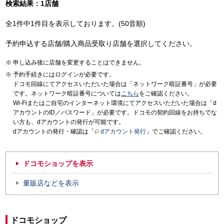
検索結果：1店舗
全1件中1件目を表示しております。(50音順)
予約申込する店舗/購入商品受取り店舗を選択してください。
申し込み後に店舗を変更することはできません。
予約手続きにはログインが必要です。
ドコモ回線にてアクセスいただいた場合は「ネットワーク暗証番号」が必要
です。ネットワーク暗証番号については
こちら
をご確認ください。
Wi-Fiまたはご自宅のインターネット環境にてアクセスいただいた場合は「d
アカウントのID／パスワード」が必要です。ドコモの契約回線をお持ちでな
い方も、dアカウントの発行が可能です。
dアカウントの発行・確認は「
dアカウント発行
」でご確認ください。
ドコモショップを表示
量販店などを表示
ドコモショップ