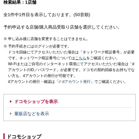
検索結果：1店舗
全1件中1件目を表示しております。(50音順)
予約申込する店舗/購入商品受取り店舗を選択してください。
申し込み後に店舗を変更することはできません。
予約手続きにはログインが必要です。
ドコモ回線にてアクセスいただいた場合は「ネットワーク暗証番号」が必要
です。ネットワーク暗証番号については
こちら
をご確認ください。
Wi-Fiまたはご自宅のインターネット環境にてアクセスいただいた場合は「d
アカウントのID／パスワード」が必要です。ドコモの契約回線をお持ちでな
い方も、dアカウントの発行が可能です。
dアカウントの発行・確認は「
dアカウント発行
」でご確認ください。
ドコモショップを表示
量販店などを表示
ドコモショップ