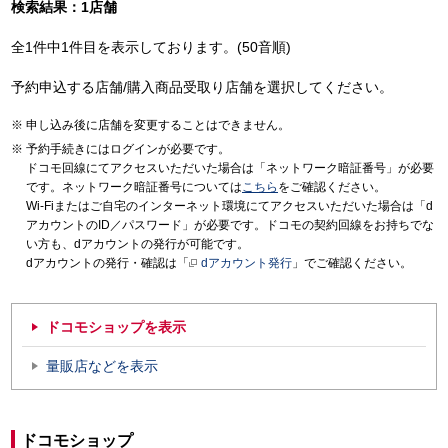
検索結果：1店舗
全1件中1件目を表示しております。(50音順)
予約申込する店舗/購入商品受取り店舗を選択してください。
申し込み後に店舗を変更することはできません。
予約手続きにはログインが必要です。
ドコモ回線にてアクセスいただいた場合は「ネットワーク暗証番号」が必要
です。ネットワーク暗証番号については
こちら
をご確認ください。
Wi-Fiまたはご自宅のインターネット環境にてアクセスいただいた場合は「d
アカウントのID／パスワード」が必要です。ドコモの契約回線をお持ちでな
い方も、dアカウントの発行が可能です。
dアカウントの発行・確認は「
dアカウント発行
」でご確認ください。
ドコモショップを表示
量販店などを表示
ドコモショップ