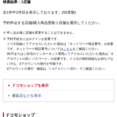
検索結果：1店舗
全1件中1件目を表示しております。(50音順)
予約申込する店舗/購入商品受取り店舗を選択してください。
申し込み後に店舗を変更することはできません。
予約手続きにはログインが必要です。
ドコモ回線にてアクセスいただいた場合は「ネットワーク暗証番号」が必要
です。ネットワーク暗証番号については
こちら
をご確認ください。
Wi-Fiまたはご自宅のインターネット環境にてアクセスいただいた場合は「d
アカウントのID／パスワード」が必要です。ドコモの契約回線をお持ちでな
い方も、dアカウントの発行が可能です。
dアカウントの発行・確認は「
dアカウント発行
」でご確認ください。
ドコモショップを表示
量販店などを表示
ドコモショップ