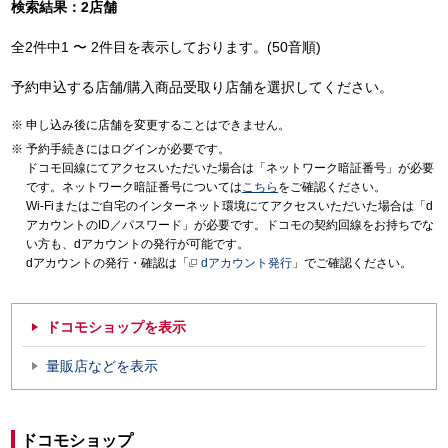
検索結果：2店舗
全2件中1 〜 2件目を表示しております。(50音順)
予約申込する店舗/購入商品受取り店舗を選択してください。
申し込み後に店舗を変更することはできません。
予約手続きにはログインが必要です。
ドコモ回線にてアクセスいただいた場合は「ネットワーク暗証番号」が必要
です。ネットワーク暗証番号については
こちら
をご確認ください。
Wi-Fiまたはご自宅のインターネット環境にてアクセスいただいた場合は「d
アカウントのID／パスワード」が必要です。ドコモの契約回線をお持ちでな
い方も、dアカウントの発行が可能です。
dアカウントの発行・確認は「
dアカウント発行
」でご確認ください。
ドコモショップを表示
量販店などを表示
ドコモショップ