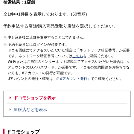
検索結果：1店舗
全1件中1件目を表示しております。(50音順)
予約申込する店舗/購入商品受取り店舗を選択してください。
申し込み後に店舗を変更することはできません。
予約手続きにはログインが必要です。
ドコモ回線にてアクセスいただいた場合は「ネットワーク暗証番号」が必要
です。ネットワーク暗証番号については
こちら
をご確認ください。
Wi-Fiまたはご自宅のインターネット環境にてアクセスいただいた場合は「d
アカウントのID／パスワード」が必要です。ドコモの契約回線をお持ちでな
い方も、dアカウントの発行が可能です。
dアカウントの発行・確認は「
dアカウント発行
」でご確認ください。
ドコモショップを表示
量販店などを表示
ドコモショップ