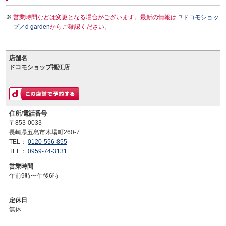
営業時間などは変更となる場合がございます。最新の情報は
ドコモショッ
プ／d garden
からご確認ください。
店舗名
ドコモショップ福江店
住所/電話番号
〒853-0033
長崎県五島市木場町260-7
TEL：
0120-556-855
TEL：
0959-74-3131
営業時間
午前9時〜午後6時
定休日
無休