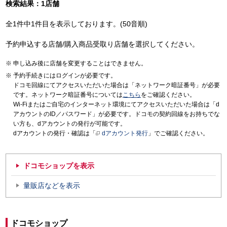
検索結果：1店舗
全1件中1件目を表示しております。(50音順)
予約申込する店舗/購入商品受取り店舗を選択してください。
申し込み後に店舗を変更することはできません。
予約手続きにはログインが必要です。
ドコモ回線にてアクセスいただいた場合は「ネットワーク暗証番号」が必要
です。ネットワーク暗証番号については
こちら
をご確認ください。
Wi-Fiまたはご自宅のインターネット環境にてアクセスいただいた場合は「d
アカウントのID／パスワード」が必要です。ドコモの契約回線をお持ちでな
い方も、dアカウントの発行が可能です。
dアカウントの発行・確認は「
dアカウント発行
」でご確認ください。
ドコモショップを表示
量販店などを表示
ドコモショップ