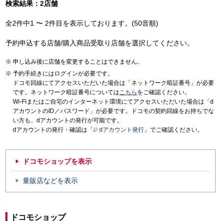
検索結果：2店舗
全2件中1 〜 2件目を表示しております。(50音順)
予約申込する店舗/購入商品受取り店舗を選択してください。
申し込み後に店舗を変更することはできません。
予約手続きにはログインが必要です。
ドコモ回線にてアクセスいただいた場合は「ネットワーク暗証番号」が必要
です。ネットワーク暗証番号については
こちら
をご確認ください。
Wi-Fiまたはご自宅のインターネット環境にてアクセスいただいた場合は「d
アカウントのID／パスワード」が必要です。ドコモの契約回線をお持ちでな
い方も、dアカウントの発行が可能です。
dアカウントの発行・確認は「
dアカウント発行
」でご確認ください。
ドコモショップを表示
量販店などを表示
ドコモショップ