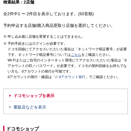
検索結果：2店舗
全2件中1 〜 2件目を表示しております。(50音順)
予約申込する店舗/購入商品受取り店舗を選択してください。
申し込み後に店舗を変更することはできません。
予約手続きにはログインが必要です。
ドコモ回線にてアクセスいただいた場合は「ネットワーク暗証番号」が必要
です。ネットワーク暗証番号については
こちら
をご確認ください。
Wi-Fiまたはご自宅のインターネット環境にてアクセスいただいた場合は「d
アカウントのID／パスワード」が必要です。ドコモの契約回線をお持ちでな
い方も、dアカウントの発行が可能です。
dアカウントの発行・確認は「
dアカウント発行
」でご確認ください。
ドコモショップを表示
量販店などを表示
ドコモショップ