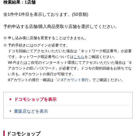
検索結果：1店舗
全1件中1件目を表示しております。(50音順)
予約申込する店舗/購入商品受取り店舗を選択してください。
申し込み後に店舗を変更することはできません。
予約手続きにはログインが必要です。
ドコモ回線にてアクセスいただいた場合は「ネットワーク暗証番号」が必要
です。ネットワーク暗証番号については
こちら
をご確認ください。
Wi-Fiまたはご自宅のインターネット環境にてアクセスいただいた場合は「d
アカウントのID／パスワード」が必要です。ドコモの契約回線をお持ちでな
い方も、dアカウントの発行が可能です。
dアカウントの発行・確認は「
dアカウント発行
」でご確認ください。
ドコモショップを表示
量販店などを表示
ドコモショップ