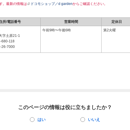
す。最新の情報は
ドコモショップ／d garden
からご確認ください。
住所/電話番号
営業時間
定休日
5
午前9時〜午後6時
第2火曜
字土原21-1
-680-118
-26-7000
このページの情報は役に立ちましたか？
はい
いいえ