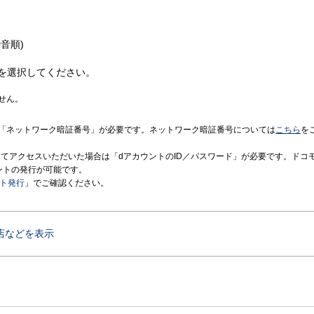
音順)
を選択してください。
せん。
「ネットワーク暗証番号」が必要です。ネットワーク暗証番号については
こちら
を
境にてアクセスいただいた場合は「dアカウントのID／パスワード」が必要です。ドコ
ントの発行が可能です。
ント発行
」でご確認ください。
店などを表示