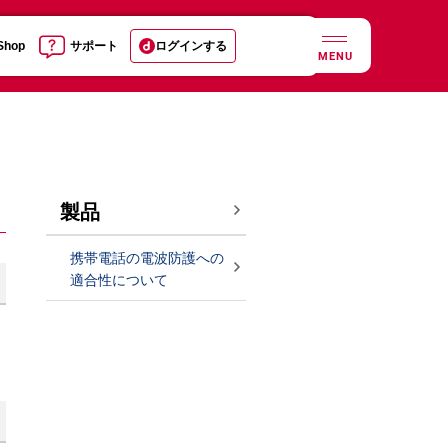
 Shop
サポート
ログインする
MENU
製品
携帯電話の電波防護への
適合性について