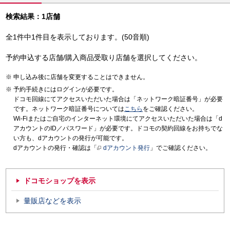
検索結果：1店舗
全1件中1件目を表示しております。(50音順)
予約申込する店舗/購入商品受取り店舗を選択してください。
申し込み後に店舗を変更することはできません。
予約手続きにはログインが必要です。
ドコモ回線にてアクセスいただいた場合は「ネットワーク暗証番号」が必要
です。ネットワーク暗証番号については
こちら
をご確認ください。
Wi-Fiまたはご自宅のインターネット環境にてアクセスいただいた場合は「d
アカウントのID／パスワード」が必要です。ドコモの契約回線をお持ちでな
い方も、dアカウントの発行が可能です。
dアカウントの発行・確認は「
dアカウント発行
」でご確認ください。
ドコモショップを表示
量販店などを表示