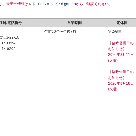
す。最新の情報は
ドコモショップ／d garden
からご確認ください。
住所/電話番号
営業時間
定休日
1
午前10時〜午後7時
第2火曜
3-22-10
-150-864
【臨時営業日の
-74-0202
お知らせ】
2026年8月11日
(火曜)
【臨時休業日の
お知らせ】
2026年8月18日
(火曜)