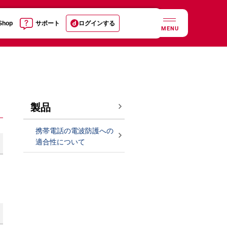
 Shop
サポート
ログインする
MENU
製品
携帯電話の電波防護への
適合性について