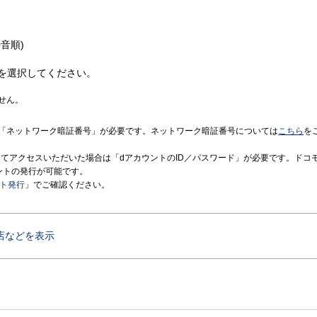
音順)
を選択してください。
せん。
「ネットワーク暗証番号」が必要です。ネットワーク暗証番号については
こちら
を
境にてアクセスいただいた場合は「dアカウントのID／パスワード」が必要です。ドコ
ントの発行が可能です。
ント発行
」でご確認ください。
店などを表示