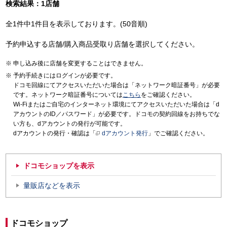
検索結果：1店舗
全1件中1件目を表示しております。(50音順)
予約申込する店舗/購入商品受取り店舗を選択してください。
申し込み後に店舗を変更することはできません。
予約手続きにはログインが必要です。
ドコモ回線にてアクセスいただいた場合は「ネットワーク暗証番号」が必要
です。ネットワーク暗証番号については
こちら
をご確認ください。
Wi-Fiまたはご自宅のインターネット環境にてアクセスいただいた場合は「d
アカウントのID／パスワード」が必要です。ドコモの契約回線をお持ちでな
い方も、dアカウントの発行が可能です。
dアカウントの発行・確認は「
dアカウント発行
」でご確認ください。
ドコモショップを表示
量販店などを表示
ドコモショップ