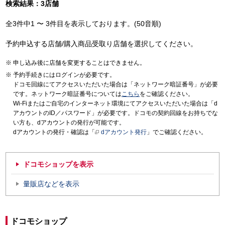
検索結果：3店舗
全3件中1 〜 3件目を表示しております。(50音順)
予約申込する店舗/購入商品受取り店舗を選択してください。
申し込み後に店舗を変更することはできません。
予約手続きにはログインが必要です。
ドコモ回線にてアクセスいただいた場合は「ネットワーク暗証番号」が必要
です。ネットワーク暗証番号については
こちら
をご確認ください。
Wi-Fiまたはご自宅のインターネット環境にてアクセスいただいた場合は「d
アカウントのID／パスワード」が必要です。ドコモの契約回線をお持ちでな
い方も、dアカウントの発行が可能です。
dアカウントの発行・確認は「
dアカウント発行
」でご確認ください。
ドコモショップを表示
量販店などを表示
ドコモショップ