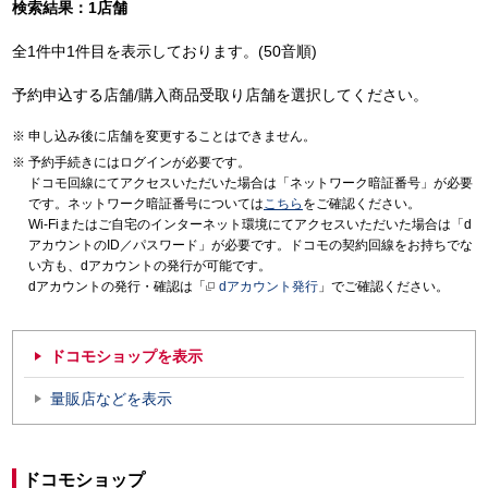
検索結果：1店舗
全1件中1件目を表示しております。(50音順)
予約申込する店舗/購入商品受取り店舗を選択してください。
申し込み後に店舗を変更することはできません。
予約手続きにはログインが必要です。
ドコモ回線にてアクセスいただいた場合は「ネットワーク暗証番号」が必要
です。ネットワーク暗証番号については
こちら
をご確認ください。
Wi-Fiまたはご自宅のインターネット環境にてアクセスいただいた場合は「d
アカウントのID／パスワード」が必要です。ドコモの契約回線をお持ちでな
い方も、dアカウントの発行が可能です。
dアカウントの発行・確認は「
dアカウント発行
」でご確認ください。
ドコモショップを表示
量販店などを表示
ドコモショップ